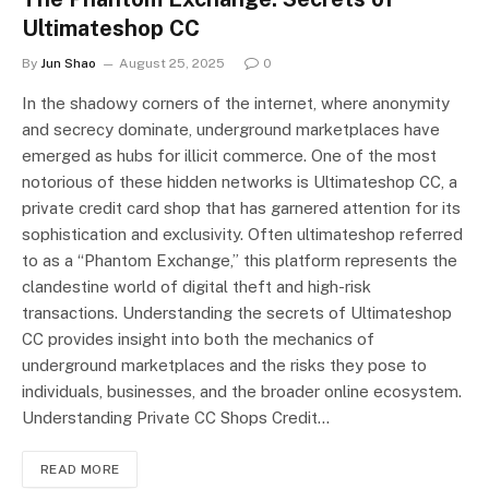
Ultimateshop CC
By
Jun Shao
August 25, 2025
0
In the shadowy corners of the internet, where anonymity
and secrecy dominate, underground marketplaces have
emerged as hubs for illicit commerce. One of the most
notorious of these hidden networks is Ultimateshop CC, a
private credit card shop that has garnered attention for its
sophistication and exclusivity. Often ultimateshop referred
to as a “Phantom Exchange,” this platform represents the
clandestine world of digital theft and high-risk
transactions. Understanding the secrets of Ultimateshop
CC provides insight into both the mechanics of
underground marketplaces and the risks they pose to
individuals, businesses, and the broader online ecosystem.
Understanding Private CC Shops Credit…
READ MORE