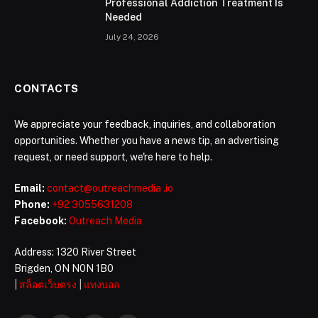
Professional Addiction Treatment Is
Needed
July 24, 2026
CONTACTS
We appreciate your feedback, inquiries, and collaboration
opportunities. Whether you have a news tip, an advertising
request, or need support, we're here to help.
Email:
contact@outreachmedia .io
Phone:
+92 3055631208
Facebook:
Outreach Media
Address: 1320 River Street
Brigden, ON N0N 1B0
|
สล็อตเว็บตรง
|
แทงบอล