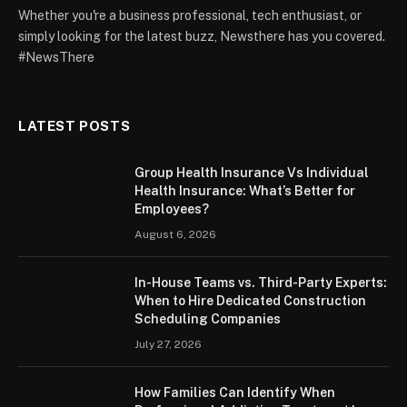
Whether you're a business professional, tech enthusiast, or
simply looking for the latest buzz, Newsthere has you covered.
#NewsThere
LATEST POSTS
Group Health Insurance Vs Individual
Health Insurance: What’s Better for
Employees?
August 6, 2026
In-House Teams vs. Third-Party Experts:
When to Hire Dedicated Construction
Scheduling Companies
July 27, 2026
How Families Can Identify When