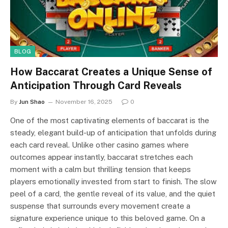
BLOG
How Baccarat Creates a Unique Sense of
Anticipation Through Card Reveals
By
Jun Shao
November 16, 2025
0
One of the most captivating elements of baccarat is the
steady, elegant build-up of anticipation that unfolds during
each card reveal. Unlike other casino games where
outcomes appear instantly, baccarat stretches each
moment with a calm but thrilling tension that keeps
players emotionally invested from start to finish. The slow
peel of a card, the gentle reveal of its value, and the quiet
suspense that surrounds every movement create a
signature experience unique to this beloved game. On a