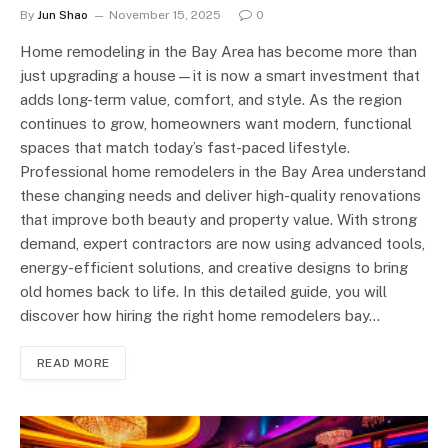
By
Jun Shao
November 15, 2025
0
Home remodeling in the Bay Area has become more than
just upgrading a house—it is now a smart investment that
adds long-term value, comfort, and style. As the region
continues to grow, homeowners want modern, functional
spaces that match today’s fast-paced lifestyle.
Professional home remodelers in the Bay Area understand
these changing needs and deliver high-quality renovations
that improve both beauty and property value. With strong
demand, expert contractors are now using advanced tools,
energy-efficient solutions, and creative designs to bring
old homes back to life. In this detailed guide, you will
discover how hiring the right home remodelers bay…
READ MORE